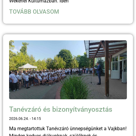
Wekerlei Kultúrházban. Idén
TOVÁBB OLVASOM
Tanévzáró és bizonyítványosztás
2026.06.24.
14:15
Ma megtartottuk Tanévzáró ünnepségünket a Vajkban!
Minden kedves diákunknak, szülőknek és