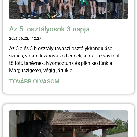
Az 5. osztályosok 3 napja
2026.06.22.
12:27
Az 5.a és 5.b osztály tavaszi osztálykirándulása
színes, vidám lezárása volt ennek, a már felsősként
töltött, tanévnek. Nyomoztunk és piknikeztünk a
Margitszigeten, végig jártuk a
TOVÁBB OLVASOM