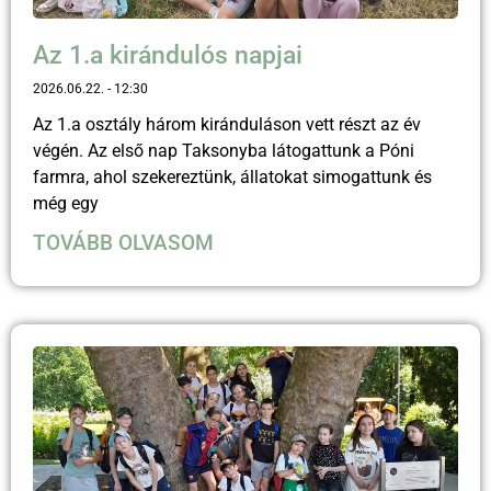
Az 1.a kirándulós napjai
2026.06.22.
12:30
Az 1.a osztály három kiránduláson vett részt az év
végén. Az első nap Taksonyba látogattunk a Póni
farmra, ahol szekereztünk, állatokat simogattunk és
még egy
TOVÁBB OLVASOM