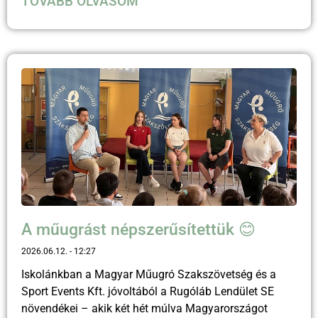
TOVÁBB OLVASOM
A műugrást népszerűsítettük 😊
2026.06.12.
12:27
Iskolánkban a Magyar Műugró Szakszövetség és a
Sport Events Kft. jóvoltából a Rugóláb Lendület SE
növendékei – akik két hét múlva Magyarországot