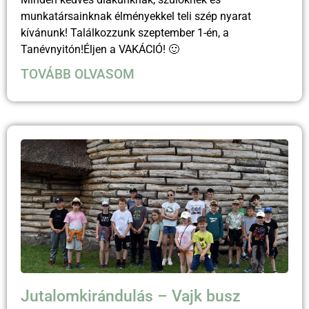
munkatársainknak élményekkel teli szép nyarat
kívánunk! Találkozzunk szeptember 1-én, a
Tanévnyitón!Éljen a VAKÁCIÓ! 🙂
TOVÁBB OLVASOM
Jutalomkirándulás – Vajk busz