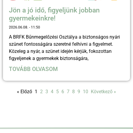
Jön a jó idő, figyeljünk jobban
gyermekeinkre!
2026.06.08.
11:50
A BRFK Bűnmegelőzési Osztálya a biztonságos nyári
szünet fontosságára szeretné felhívni a figyelmet.
Közeleg a nyár, a szünet idején kérjük, fokozottan
figyeljenek a gyermekek biztonságára,
TOVÁBB OLVASOM
« Előző
1
2
3
4
5
6
7
8
9
10
Következő »