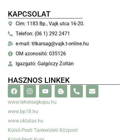
KAPCSOLAT
Cím: 1183 Bp., Vajk utca 16-20.
Telefon: (06 1) 292 2471
e-mail: titkarsag@vajk.t-online.hu
OM azonosító: 035126
Igazgató: Galgóczy Zoltán
HASZNOS LINKEK
www.tehetsegkapu.hu
www.bp18.hu
www.oktatas.hu
Külső-Pesti Tankerületi Központ
Külső-Pesti Kurír