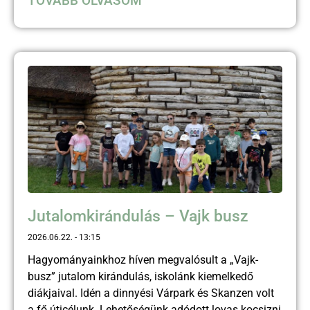
TOVÁBB OLVASOM
Jutalomkirándulás – Vajk busz
2026.06.22.
13:15
Hagyományainkhoz híven megvalósult a „Vajk-
busz” jutalom kirándulás, iskolánk kiemelkedő
diákjaival. Idén a dinnyési Várpark és Skanzen volt
a fő úticélunk. Lehetőségünk adódott lovas kocsizni