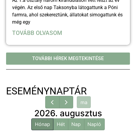
Az 1.a osztály három kiránduláson vett részt az év
végén. Az első nap Taksonyba látogattunk a Póni
farmra, ahol szekereztünk, állatokat simogattunk és
még egy
TOVÁBB OLVASOM
TOVÁBBI HÍREK MEGTEKINTÉSE
ESEMÉNYNAPTÁR
ma
2026. augusztus
Hónap
Hét
Nap
Napló