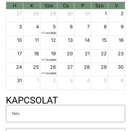
H
K
Sze
Cs
P
Szo
V
27
28
29
30
31
1
2
3
4
5
6
7
8
9
+1 további
10
11
12
13
14
15
16
17
18
19
20
21
22
23
+1 további
24
25
26
27
28
29
30
+1 további
31
1
2
3
4
5
6
KAPCSOLAT