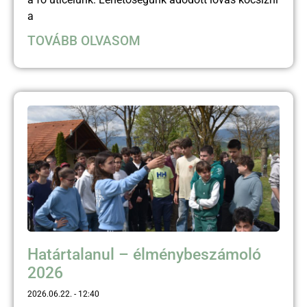
a
TOVÁBB OLVASOM
Határtalanul – élménybeszámoló
2026
2026.06.22.
12:40