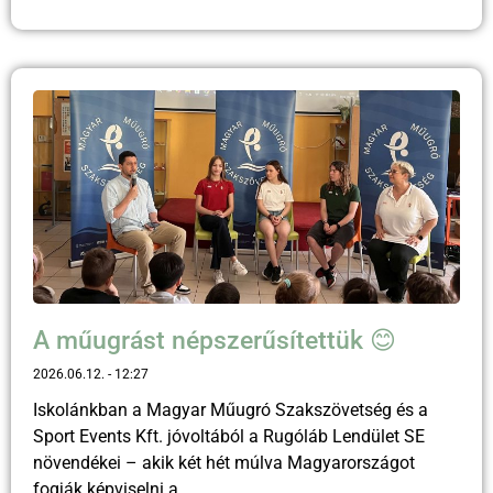
A műugrást népszerűsítettük 😊
2026.06.12.
12:27
Iskolánkban a Magyar Műugró Szakszövetség és a
Sport Events Kft. jóvoltából a Rugóláb Lendület SE
növendékei – akik két hét múlva Magyarországot
fogják képviselni a