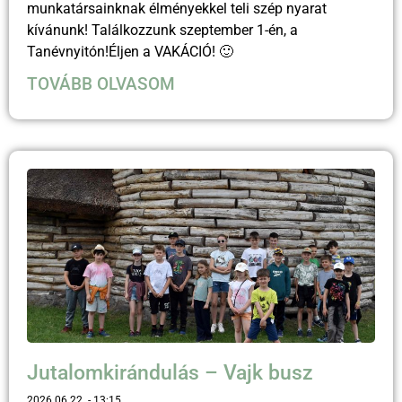
munkatársainknak élményekkel teli szép nyarat
kívánunk! Találkozzunk szeptember 1-én, a
Tanévnyitón!Éljen a VAKÁCIÓ! 🙂
TOVÁBB OLVASOM
Jutalomkirándulás – Vajk busz
2026.06.22.
13:15