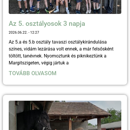
Az 5. osztályosok 3 napja
2026.06.22.
12:27
Az 5.a és 5.b osztály tavaszi osztálykirándulása
színes, vidám lezárása volt ennek, a már felsősként
töltött, tanévnek. Nyomoztunk és piknikeztünk a
Margitszigeten, végig jártuk a
TOVÁBB OLVASOM