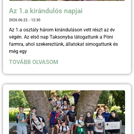
Az 1.a kirándulós napjai
2026.06.22.
12:30
Az 1.a osztály három kiránduláson vett részt az év
végén. Az első nap Taksonyba látogattunk a Póni
farmra, ahol szekereztünk, állatokat simogattunk és
még egy
TOVÁBB OLVASOM