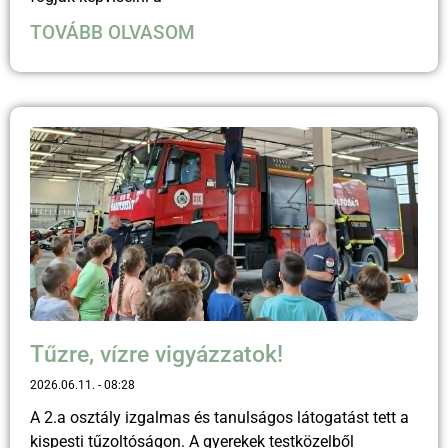
TOVÁBB OLVASOM
Tűzre, vízre vigyázzatok!
2026.06.11.
08:28
A 2.a osztály izgalmas és tanulságos látogatást tett a
kispesti tűzoltóságon. A gyerekek testközelből