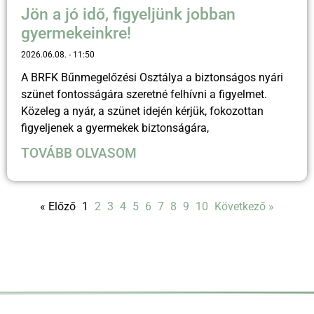
Jön a jó idő, figyeljünk jobban
gyermekeinkre!
2026.06.08.
11:50
A BRFK Bűnmegelőzési Osztálya a biztonságos nyári
szünet fontosságára szeretné felhívni a figyelmet.
Közeleg a nyár, a szünet idején kérjük, fokozottan
figyeljenek a gyermekek biztonságára,
TOVÁBB OLVASOM
« Előző
1
2
3
4
5
6
7
8
9
10
Következő »