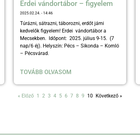
Erdei vándortábor – figyelem
2025.02.24.
14:46
Túrázni, sátrazni, táborozni, erdőt járni
kedvelők figyelem! Erdei vándortábor a
Mecsekben. Időpont: 2025. július 9-15. (7
nap/6 éj). Helyszín: Pécs – Sikonda – Komló
– Pécsvárad.
TOVÁBB OLVASOM
« Előző
1
2
3
4
5
6
7
8
9
10
Következő »