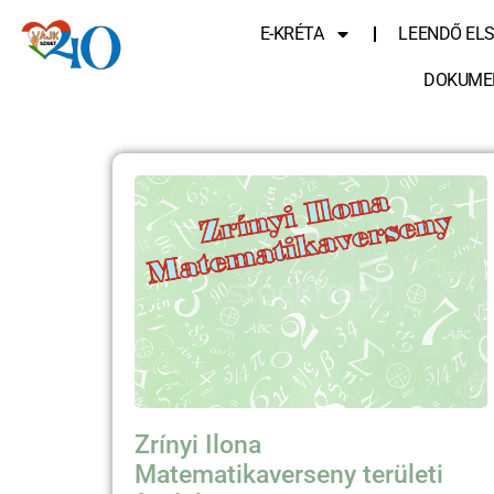
E-KRÉTA
LEENDŐ EL
DOKUME
Zrínyi Ilona
Matematikaverseny területi