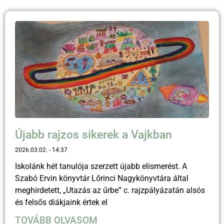
Újabb rajzos sikerek a Vajkban
2026.03.02.
14:37
Iskolánk hét tanulója szerzett újabb elismerést. A
Szabó Ervin könyvtár Lőrinci Nagykönyvtára által
meghirdetett, „Utazás az űrbe” c. rajzpályázatán alsós
és felsős diákjaink értek el
TOVÁBB OLVASOM