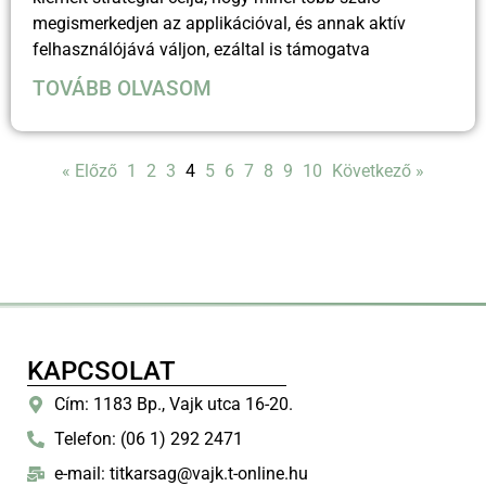
megismerkedjen az applikációval, és annak aktív
felhasználójává váljon, ezáltal is támogatva
TOVÁBB OLVASOM
« Előző
1
2
3
4
5
6
7
8
9
10
Következő »
KAPCSOLAT
Cím: 1183 Bp., Vajk utca 16-20.
Telefon: (06 1) 292 2471
e-mail: titkarsag@vajk.t-online.hu