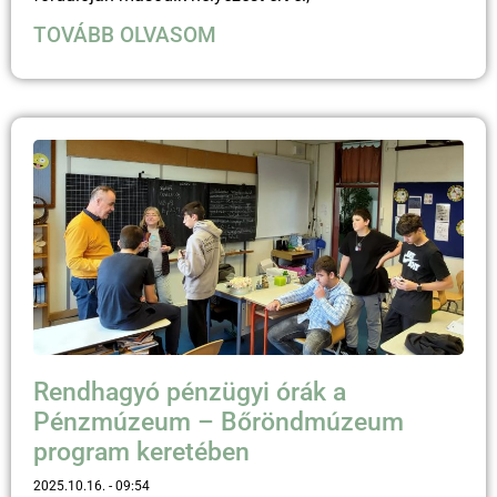
TOVÁBB OLVASOM
Rendhagyó pénzügyi órák a
Pénzmúzeum – Bőröndmúzeum
program keretében
2025.10.16.
09:54