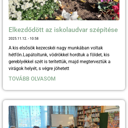
Elkezdődött az iskolaudvar szépítése
2025.11.12.
10:58
A kis elsősök kezecskéi nagy munkában voltak
hétfőn.Lapátoltunk, vödrökkel hordtuk a földet, kis
gereblyékkel szét is terítettük, majd megterveztük a
virágok helyét, s végre jöhetett
TOVÁBB OLVASOM