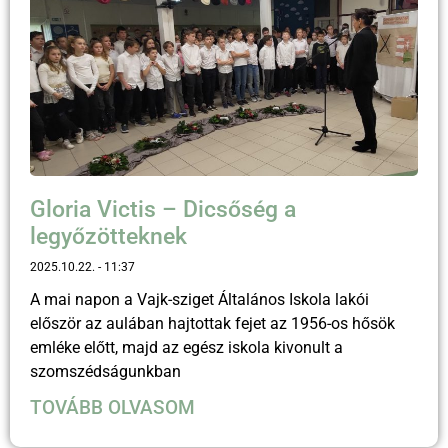
Gloria Victis – Dicsőség a
legyőzötteknek
2025.10.22.
11:37
A mai napon a Vajk-sziget Általános Iskola lakói
először az aulában hajtottak fejet az 1956-os hősök
emléke előtt, majd az egész iskola kivonult a
szomszédságunkban
TOVÁBB OLVASOM