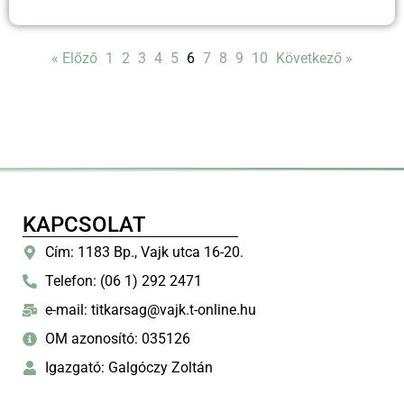
« Előző
1
2
3
4
5
6
7
8
9
10
Következő »
KAPCSOLAT
Cím: 1183 Bp., Vajk utca 16-20.
Telefon: (06 1) 292 2471
e-mail: titkarsag@vajk.t-online.hu
OM azonosító: 035126
Igazgató: Galgóczy Zoltán