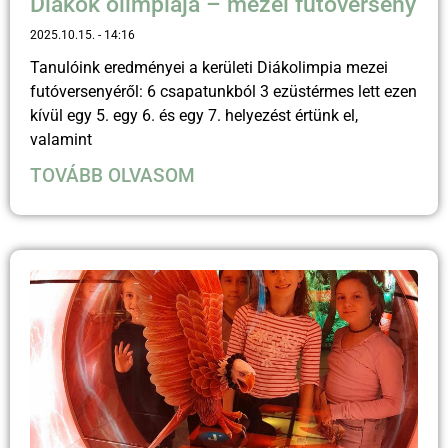
Diákok olimpiája – mezei futóverseny
2025.10.15.
14:16
Tanulóink eredményei a kerületi Diákolimpia mezei
futóversenyéről: 6 csapatunkból 3 ezüstérmes lett ezen
kívül egy 5. egy 6. és egy 7. helyezést értünk el,
valamint
TOVÁBB OLVASOM